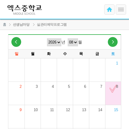
홈
선생님마당
실관리예약프로그램
년
월
일
월
화
수
목
금
토
1
2
3
4
5
6
7
8
9
10
11
12
13
14
15