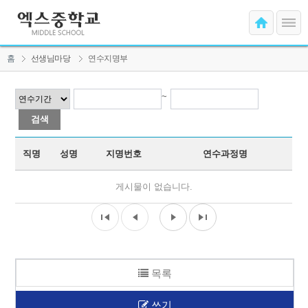
홈
선생님마당
연수지명부
~
직명
성명
지명번호
연수과정명
게시물이 없습니다.
목록
쓰기